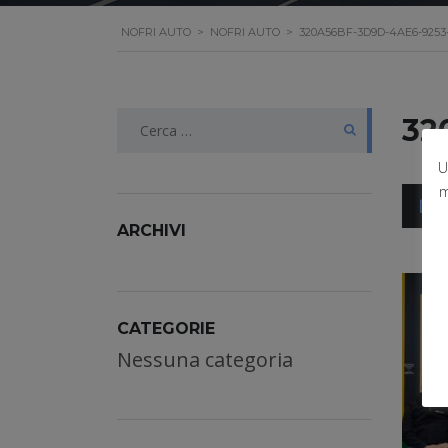
NOFRI AUTO
>
NOFRI AUTO
>
320A56BF-3D9D-4AE6-9253
Ricerca
32
per:
U
m
M
ARCHIVI
CATEGORIE
Nessuna categoria