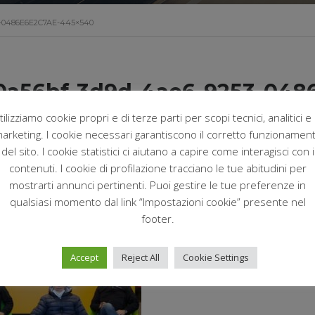
-0486E6E2C7AE-445×540
0a56bf-3d9d-4ae6-9253-048
tilizziamo cookie propri e di terze parti per scopi tecnici, analitici e 
arketing. I cookie necessari garantiscono il corretto funzionamen
arzo 19, 2021
Postato da:
Nofri
del sito. I cookie statistici ci aiutano a capire come interagisci con i
contenuti. I cookie di profilazione tracciano le tue abitudini per
mostrarti annunci pertinenti. Puoi gestire le tue preferenze in
qualsiasi momento dal link “Impostazioni cookie” presente nel
footer.
Accept
Reject All
Cookie Settings