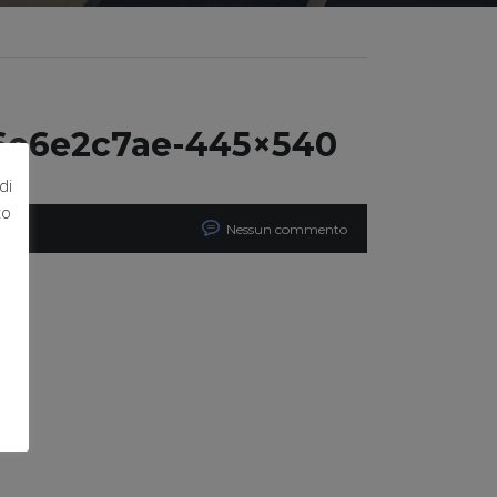
6e6e2c7ae-445×540
di
to
Nessun commento