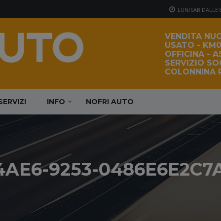
LUN/SAB DALLE 8:
VENDITA NUO
USATO - KM0
OFFICINA - A
SERVIZIO S
COLONNINA R
SERVIZI
INFO
NOFRI AUTO
4AE6-9253-0486E6E2C7