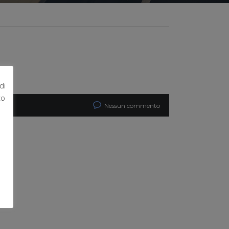
di
to
Nessun commento