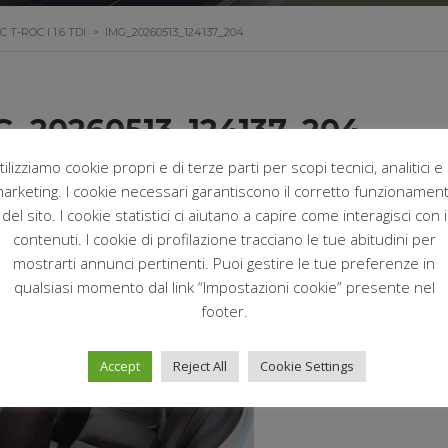
-ROC I 1.6 TDI
>
IMG_20260513_124137_204
G_20260513_124137_204
tilizziamo cookie propri e di terze parti per scopi tecnici, analitici e 
arketing. I cookie necessari garantiscono il corretto funzionamen
Maggio 13, 2026
Postato da:
Nofri
del sito. I cookie statistici ci aiutano a capire come interagisci con i
contenuti. I cookie di profilazione tracciano le tue abitudini per
mostrarti annunci pertinenti. Puoi gestire le tue preferenze in
qualsiasi momento dal link “Impostazioni cookie” presente nel
footer.
Accept
Reject All
Cookie Settings