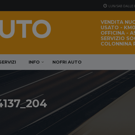
LUN/SAB DALLE 8:
VENDITA NUO
USATO - KM0
OFFICINA - A
SERVIZIO S
COLONNINA R
SERVIZI
INFO
NOFRI AUTO
4137_204