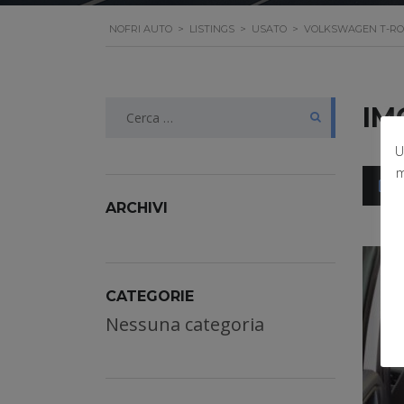
NOFRI AUTO
>
LISTINGS
>
USATO
>
VOLKSWAGEN T-ROC T
Ricerca
IM
per:
U
m
ARCHIVI
CATEGORIE
Nessuna categoria