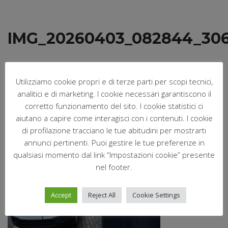
IMG_20260403_082844_30
Aprile 4, 2026
Postato da:
Nofri
Utilizziamo cookie propri e di terze parti per scopi tecnici,
analitici e di marketing. I cookie necessari garantiscono il
Nessun commento
corretto funzionamento del sito. I cookie statistici ci
aiutano a capire come interagisci con i contenuti. I cookie
di profilazione tracciano le tue abitudini per mostrarti
annunci pertinenti. Puoi gestire le tue preferenze in
qualsiasi momento dal link “Impostazioni cookie” presente
nel footer.
Accept
Reject All
Cookie Settings