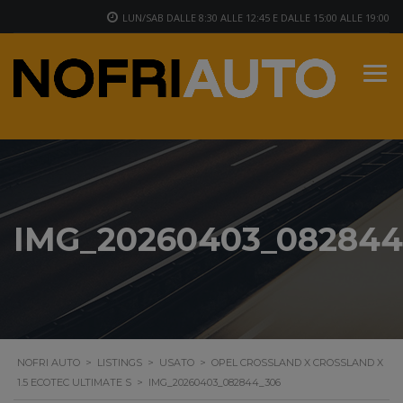
LUN/SAB DALLE 8:30 ALLE 12:45 E DALLE 15:00 ALLE 19:00
IMG_20260403_082844
NOFRI AUTO
>
LISTINGS
>
USATO
>
OPEL CROSSLAND X CROSSLAND X
1.5 ECOTEC ULTIMATE S
>
IMG_20260403_082844_306