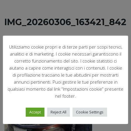
IMG_20260306_163421_842
Marzo 7, 2026
Postato da:
Nofri
Utilizziamo cookie propri e di terze parti per scopi tecnici,
analitici e di marketing. I cookie necessari garantiscono il
Nessun commento
corretto funzionamento del sito. I cookie statistici ci
aiutano a capire come interagisci con i contenuti. I cookie
di profilazione tracciano le tue abitudini per mostrarti
annunci pertinenti. Puoi gestire le tue preferenze in
qualsiasi momento dal link “Impostazioni cookie” presente
nel footer.
Accept
Reject All
Cookie Settings