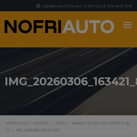
LUN/SAB DALLE 8:30 ALLE 12:45 E DALLE 15:00 ALLE 19:00
IMG_20260306_163421_
NOFRI AUTO
>
LISTINGS
>
USATO
>
MOKKA I 1.6 CDTI 4X4 COSMO S 136
CV
>
IMG_20260306_163421_842