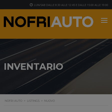
LUN/SAB DALLE 8:30 ALLE 12:45 E DALLE 15:00 ALLE 19:00
INVENTARIO
NOFRI AUTO
>
LISTINGS
>
NUOVO