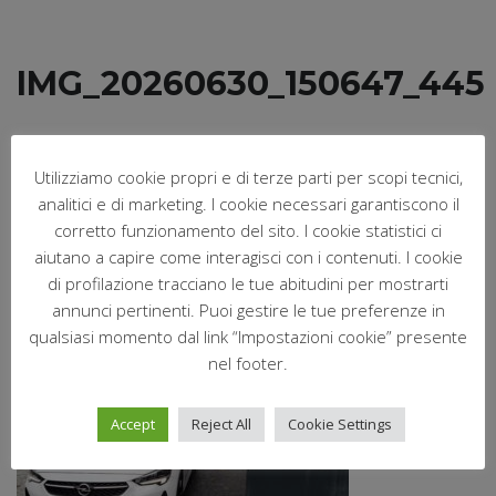
IMG_20260630_150647_445
Giugno 30, 2026
Postato da:
Nofri
Utilizziamo cookie propri e di terze parti per scopi tecnici,
analitici e di marketing. I cookie necessari garantiscono il
Nessun commento
corretto funzionamento del sito. I cookie statistici ci
aiutano a capire come interagisci con i contenuti. I cookie
di profilazione tracciano le tue abitudini per mostrarti
annunci pertinenti. Puoi gestire le tue preferenze in
qualsiasi momento dal link “Impostazioni cookie” presente
nel footer.
Accept
Reject All
Cookie Settings