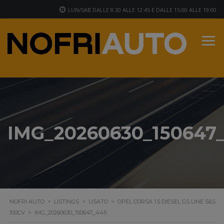
LUN/SAB DALLE 8:30 ALLE 12:45 E DALLE 15:00 ALLE 19:00
IMG_20260630_150647
NOFRI AUTO
>
LISTINGS
>
USATO
>
OPEL CORSA 1.5 DIESEL GS LINE S&S
100CV
>
IMG_20260630_150647_445