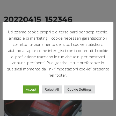
20220415_152346
Utilizziamo cookie propri e di terze parti per scopi tecnici,
analitici e di marketing. I cookie necessari garantiscono il
Marzo 20, 2026
Postato da:
Nofri
corretto funzionamento del sito. I cookie statistici ci
Nessun commento
aiutano a capire come interagisci con i contenuti. I cookie
di profilazione tracciano le tue abitudini per mostrarti
annunci pertinenti. Puoi gestire le tue preferenze in
qualsiasi momento dal link “Impostazioni cookie” presente
nel footer.
Accept
Reject All
Cookie Settings