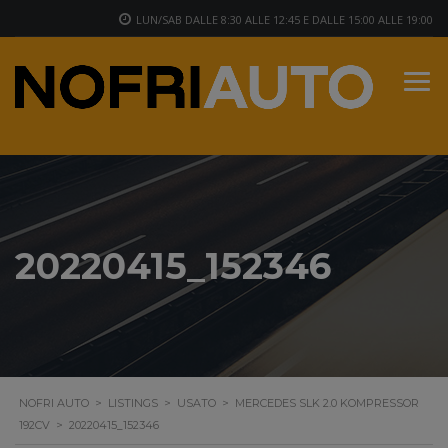
LUN/SAB DALLE 8:30 ALLE 12:45 E DALLE 15:00 ALLE 19:00
20220415_152346
NOFRI AUTO
>
LISTINGS
>
USATO
>
MERCEDES SLK 2.0 KOMPRESSOR
192CV
>
20220415_152346